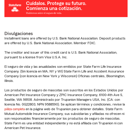
Divulgaciones
Installment loans are offered by U.S. Bank National Association. Deposit products
are offered by U.S. Bank National Association. Member FDIC.
The creditor and issuer of this credit card is U.S. Bank National Association,
pursuant to a license from Visa U.S.A. Inc.
El seguro de vida y las anualidades son emitidos por State Farm Life Insurance
Company. (Sin licencia en MA, NY y WI) State Farm Life and Accident Assurance
Company (con licencia en New York y Wisconsin) Oficinas centrales, Bloomington,
Illinois.
Los productos de seguro de mascotas son suscritos en los Estados Unidos por
American Pet Insurance Company y ZPIC Insurance Company, 6100-4th Ave S,
Seattle, WA 98108. Administrado por Trupanion Managers USA, Inc. (CA: con
licencia No. 0G22803, NPN 9588590). Se aplican términos y condiciones, revise la
póliza completa
en la página web de Trupanion para obtener detalles. State Farm
Mutual Automobile Insurance Company, sus subsidiarias y afiliadas no ofrecen ni
son responsables financieramente por los productos de seguro de mascotas.
State Farm es una entidad independiente y no está afiliada con Trupanion ni con
American Pet Insurance.