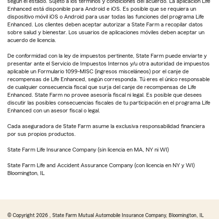
según el estado. Sujeto a los términos y condiciones del acuerdo. La aplicación Life
Enhanced está disponible para Android e iOS. Es posible que se requiera un
dispositivo móvil iOS o Android para usar todas las funciones del programa Life
Enhanced. Los clientes deben aceptar autorizar a State Farm a recopilar datos
sobre salud y bienestar. Los usuarios de aplicaciones móviles deben aceptar un
acuerdo de licencia.
De conformidad con la ley de impuestos pertinente, State Farm puede enviarte y
presentar ante el Servicio de Impuestos Internos y/u otra autoridad de impuestos
aplicable un Formulario 1099-MISC (ingresos misceláneos) por el canje de
recompensas de Life Enhanced, según corresponda. Tú eres el único responsable
de cualquier consecuencia fiscal que surja del canje de recompensas de Life
Enhanced. State Farm no provee asesoría fiscal ni legal. Es posible que desees
discutir las posibles consecuencias fiscales de tu participación en el programa Life
Enhanced con un asesor fiscal o legal.
Cada aseguradora de State Farm asume la exclusiva responsabilidad financiera
por sus propios productos.
State Farm Life Insurance Company (sin licencia en MA, NY ni WI)
State Farm Life and Accident Assurance Company (con licencia en NY y WI)
Bloomington, IL
© Copyright
2026
, State Farm Mutual Automobile Insurance Company, Bloomington, IL