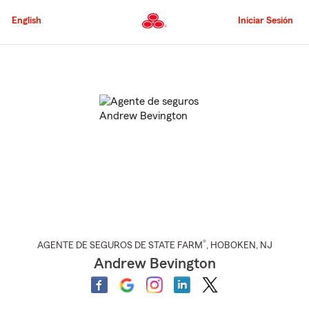
Pasar
al
English
Iniciar Sesión
contenido
principal
Comienzo
del
contenido
principal
®
AGENTE DE SEGUROS DE STATE FARM
,
HOBOKEN
, NJ
Andrew Bevington