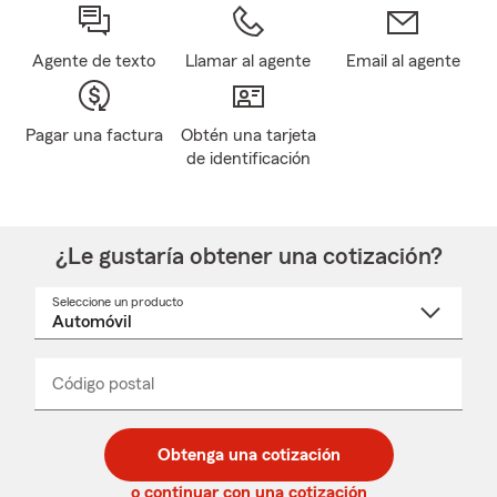
Agente de texto
Llamar al agente
Email al agente
Pagar una factura
Obtén una tarjeta
de identificación
¿Le gustaría obtener una cotización?
Seleccione un producto
Seleccione
un
nombre
de
producto
del
Código postal
Ingresa
Ingresa
_____
menú
un
un
desplegable
código
código
postal
postal
Obtenga una cotización
de
de
5
5
o continuar con una cotización