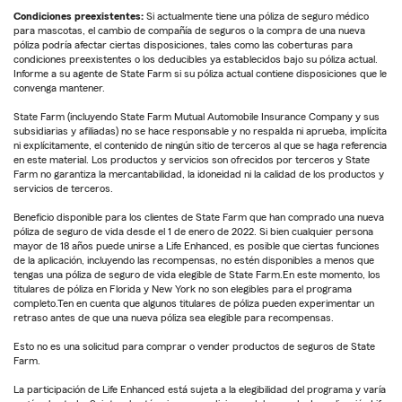
Condiciones preexistentes:
Si actualmente tiene una póliza de seguro médico
para mascotas, el cambio de compañía de seguros o la compra de una nueva
póliza podría afectar ciertas disposiciones, tales como las coberturas para
condiciones preexistentes o los deducibles ya establecidos bajo su póliza actual.
Informe a su agente de State Farm si su póliza actual contiene disposiciones que le
convenga mantener.
State Farm (incluyendo State Farm Mutual Automobile Insurance Company y sus
subsidiarias y afiliadas) no se hace responsable y no respalda ni aprueba, implícita
ni explícitamente, el contenido de ningún sitio de terceros al que se haga referencia
en este material. Los productos y servicios son ofrecidos por terceros y State
Farm no garantiza la mercantabilidad, la idoneidad ni la calidad de los productos y
servicios de terceros.
Beneficio disponible para los clientes de State Farm que han comprado una nueva
póliza de seguro de vida desde el 1 de enero de 2022. Si bien cualquier persona
mayor de 18 años puede unirse a Life Enhanced, es posible que ciertas funciones
de la aplicación, incluyendo las recompensas, no estén disponibles a menos que
tengas una póliza de seguro de vida elegible de State Farm.En este momento, los
titulares de póliza en Florida y New York no son elegibles para el programa
completo.Ten en cuenta que algunos titulares de póliza pueden experimentar un
retraso antes de que una nueva póliza sea elegible para recompensas.
Esto no es una solicitud para comprar o vender productos de seguros de State
Farm.
La participación de Life Enhanced está sujeta a la elegibilidad del programa y varía